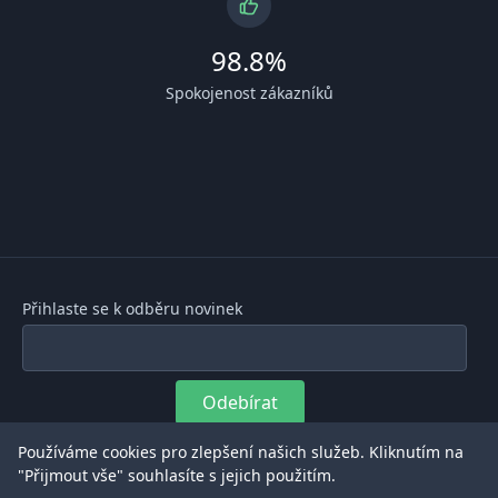
98.8%
Spokojenost zákazníků
Přihlaste se k odběru novinek
Odebírat
Používáme cookies pro zlepšení našich služeb. Kliknutím na
Získejte nejnovější informace o našich produktech a
"Přijmout vše" souhlasíte s jejich použitím.
službách
přímo do vaší e-mailové schránky.