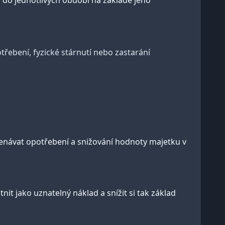
do jednotlivých období na základě jeho
řebení, fyzické stárnutí nebo zastarání
menávat opotřebení a snižování hodnoty majetku v
it jako uznatelný náklad a snížit si tak základ