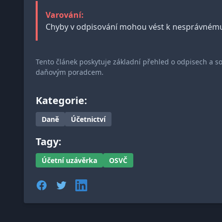
Varování:
Chyby v odpisování mohou vést k nesprávnému 
Tento článek poskytuje základní přehled o odpisech a s
daňovým poradcem.
Kategorie:
Daně
Účetnictví
Tagy:
Účetní uzávěrka
OSVČ