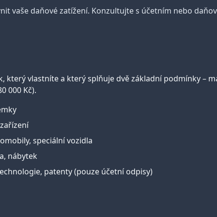
it vaše daňové zatížení. Konzultujte s účetním nebo daňo
který vlastníte a který splňuje dvě základní podmínky – má
0 000 Kč).
zemky
 zařízení
mobily, speciální vozidla
ka, nábytek
echnologie, patenty (pouze účetní odpisy)