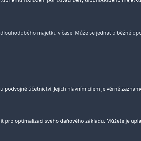
ostupnému rozložení pořizovací ceny dlouhodobého majetku 
o dlouhodobého majetku v čase. Může se jednat o běžné opot
u podvojné účetnictví. Jejich hlavním cílem je věrně zazna
t pro optimalizaci svého daňového základu. Můžete je uplatn