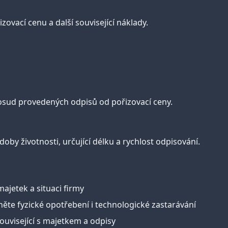
zovací cenu a další související náklady.
dosud provedených odpisů od pořizovací ceny.
by životnosti, určující délku a rychlost odpisování.
ajetek a situaci firmy
ěte fyzické opotřebení i technologické zastarávání
uvisející s majetkem a odpisy