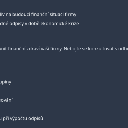
iv na budoucí finanční situaci firmy
ádné odpisy v době ekonomické krize
t finanční zdraví vaší firmy. Nebojte se konzultovat s odb
upiny
sování
 při výpočtu odpisů