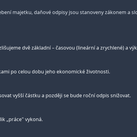
ebení majetku, daňové odpisy jsou stanoveny zákonem a slo
zlišujeme dvě základní – časovou (lineární a zrychlené) a v
ami po celou dobu jeho ekonomické životnosti.
ovat vyšší částku a později se bude roční odpis snižovat.
lik „práce" vykoná.