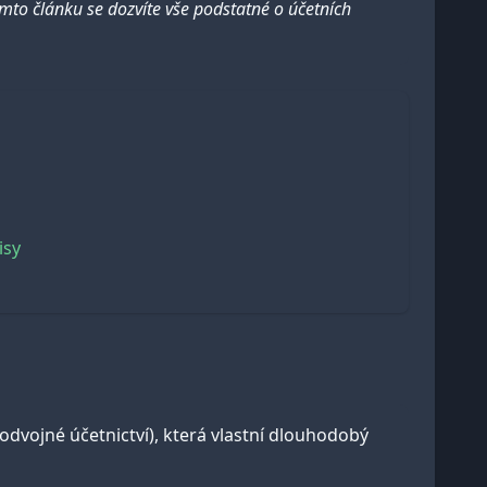
omto článku se dozvíte vše podstatné o účetních
isy
dvojné účetnictví), která vlastní dlouhodobý