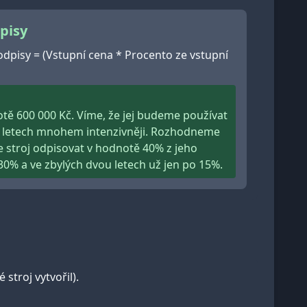
pisy
odpisy = (Vstupní cena * Procento ze vstupní
otě 600 000 Kč. Víme, že jej budeme používat
ou letech mnohem intenzivněji. Rozhodneme
e stroj odpisovat v hodnotě 40% z jeho
30% a ve zbylých dvou letech už jen po 15%.
troj vytvořil).