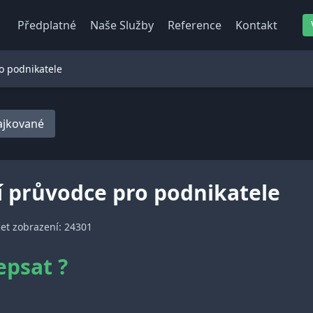
Předplatné
Naše Služby
Reference
Kontakt
o podnikatele
lajkované
í průvodce pro podnikatele
et zobrazení: 24301
epsat ?