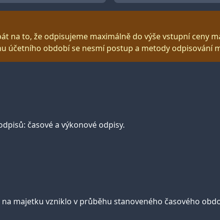
át na to, že odpisujeme maximálně do výše vstupní ceny m
hu účetního období se nesmí postup a metody odpisování m
 odpisů: časové a výkonové odpisy.
 na majetku vzniklo v průběhu stanoveného časového období