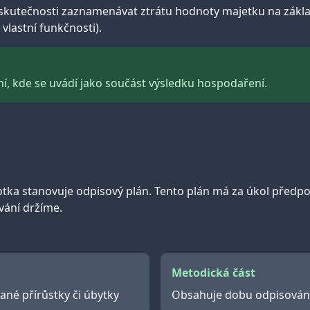
utečnosti zaznamenávat ztrátu hodnoty majetku na základě
vlastní funkčnosti).
í, kde se uvádí jako součást výsledku hospodaření.
notka stanovuje odpisový plán. Tento plán má za úkol pře
vání držíme.
Metodická část
né přírůstky či úbytky
Obsahuje dobu odpisování