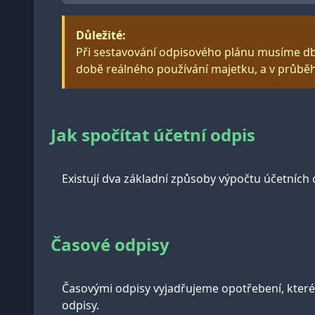
Důležité:
Při sestavování odpisového plánu musíme db
době reálného používání majetku, a v průbě
Jak spočítat účetní odpis
Existují dva základní způsoby výpočtu účetních
Časové odpisy
Časovými odpisy vyjadřujeme opotřebení, které
odpisy.