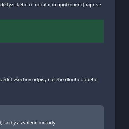
 fyzického či morálního opotřebení (např. ve
dpovědět všechny odpisy našeho dlouhodobého
, sazby a zvolené metody