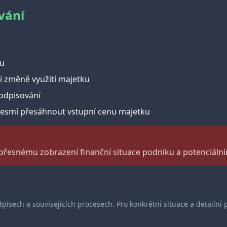
vání
ku
i změně využití majetku
odpisování
nesmí přesáhnout vstupní cenu majetku
přesnému zobrazení finanční situace podniku a potenciáln
dpisech a souvisejících procesech. Pro konkrétní situace a detailn