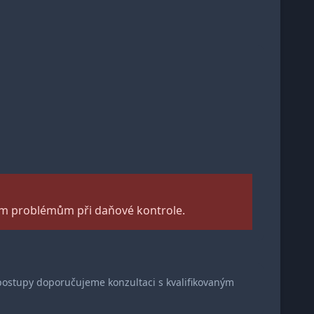
ím problémům při daňové kontrole.
í postupy doporučujeme konzultaci s kvalifikovaným