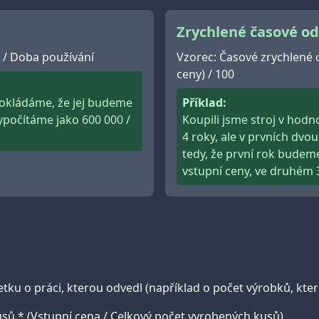
Zrychlené časové od
a / Doba používání
Vzorec: Časové zrychlené 
ceny) / 100
pokládáme, že jej budeme
Příklad:
vypočítáme jako 600 000 /
Koupili jsme stroj v hodn
4 roky, ale v prvních dv
tedy, že první rok budem
vstupní ceny, ve druhém 
 o práci, kterou odvedl (například o počet výrobků, které s
sů * (Vstupní cena / Celkový počet vyrobených kusů)