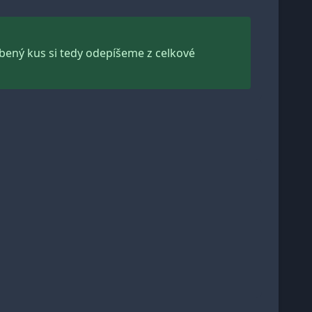
obený kus si tedy odepíšeme z celkové