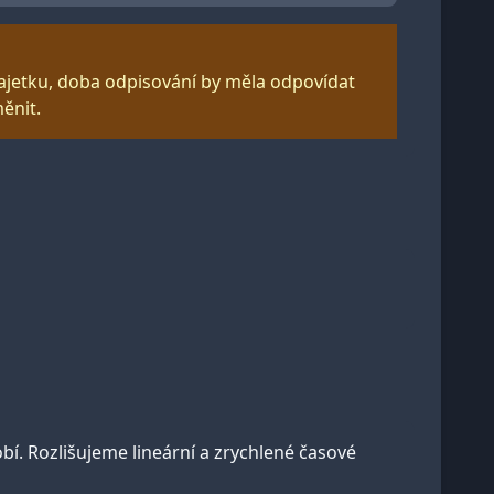
ajetku, doba odpisování by měla odpovídat
ěnit.
. Rozlišujeme lineární a zrychlené časové