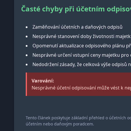
Časté chyby při účetním odpiso
Zaměňování účetních a daňových odpisů
Nesprávné stanovení doby životnosti majet
Opomenutí aktualizace odpisového plánu př
Nesprávné určení vstupní ceny majetku pro 
Nedodržení zásady, že celková výše odpisů 
Varování:
Nesprávné účetní odpisování může vést k ne
Tento článek poskytuje základní přehled o účetních o
účetním nebo daňovým poradcem.